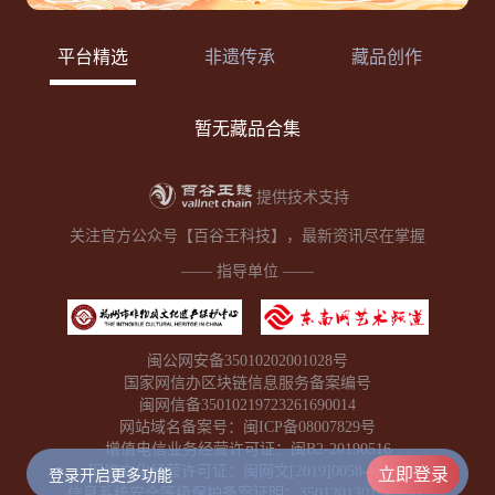
平台精选
非遗传承
藏品创作
暂无藏品合集
提供技术支持
关注官方公众号【百谷王科技】，最新资讯尽在掌握
—— 指导单位 ——
闽公网安备35010202001028号
国家网信办区块链信息服务备案编号
闽网信备35010219723261690014
网站域名备案号：闽ICP备08007829号
增值电信业务经营许可证：闽B2-20190516
网络文化经营许可证：闽网文[2019]0058-002号
立即登录
登录开启更多功能
信息系统安全等级保护备案证明：35012013014-00001